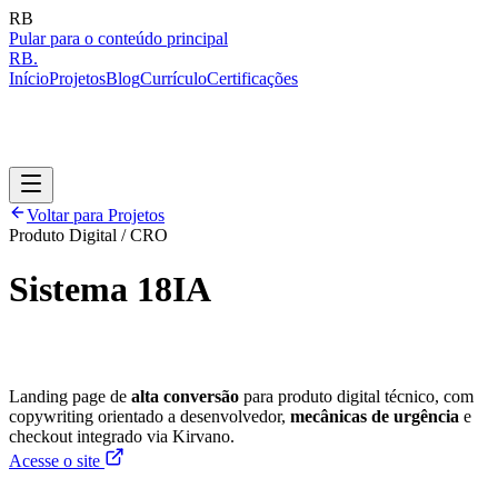
R
B
Pular para o conteúdo principal
R
B
.
Início
Projetos
Blog
Currículo
Certificações
Voltar para Projetos
Produto Digital / CRO
Sistema 18IA
Landing page de
alta conversão
para produto digital técnico, com
copywriting orientado a desenvolvedor,
mecânicas de urgência
e
checkout integrado via Kirvano.
Acesse o site