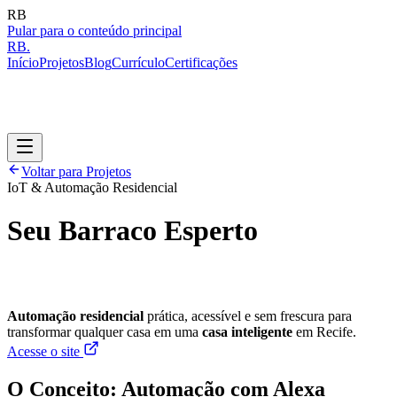
R
B
Pular para o conteúdo principal
R
B
.
Início
Projetos
Blog
Currículo
Certificações
Voltar para Projetos
IoT & Automação Residencial
Seu Barraco Esperto
Automação residencial
prática, acessível e sem frescura para
transformar qualquer casa em uma
casa inteligente
em Recife.
Acesse o site
O Conceito: Automação com Alexa